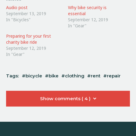
Audio post
Why bike security is
September 13, 2019
essential
In "Bicycles"
September 12, 2019
In "Gear"
Preparing for your first
charity bike ride
September 12, 2019
In "Gear"
Tags:
bicycle
bike
clothing
rent
repair
Show comments ( 4 )