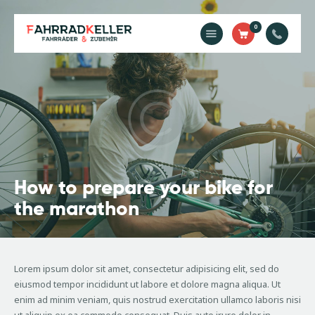
0
Home
Unsere
Dienstleistungen
Shop
Kontakt
Impressum
How to prepare your bike for
the marathon
Lorem ipsum dolor sit amet, consectetur adipisicing elit, sed do
eiusmod tempor incididunt ut labore et dolore magna aliqua. Ut
enim ad minim veniam, quis nostrud exercitation ullamco laboris nisi
ut aliquip ex ea commodo consequat. Duis aute irure dolor in