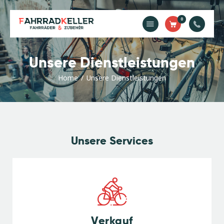
0
Home
Unsere Dienstleistungen
Unsere
Dienstleistungen
Home
Unsere Dienstleistungen
Shop
Kontakt
Impressum
Unsere Services
Verkauf