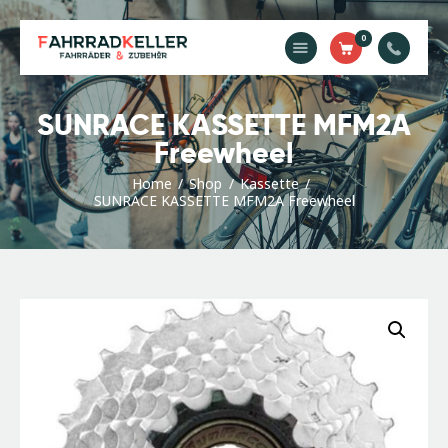
0
Home
SUNRACE KASSETTE MFM2A
Unsere
Freewheel
Dienstleistungen
Home
Shop
Kassette
Shop
SUNRACE KASSETTE MFM2A Freewheel
Kontakt
Impressum