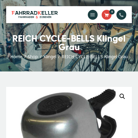
0
Home
REICH CYCLE-BELLS Klingel
Unsere
Grau
Dienstleistungen
Home
Shop
Klingel
REICH CYCLE-BELLS Klingel Grau
Shop
Kontakt
Impressum